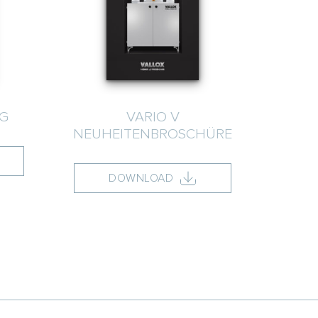
G
VARIO V
NEUHEITENBROSCHÜRE
DOWNLOAD