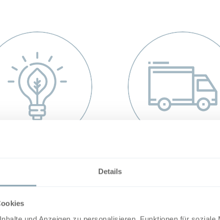
ENERGIEEFFIZIENZ
SCHNELLE LIEFER
Details
zu 93% Wärmerückgewinnung
Sofort ab Lager lieferb
Cookies
nhalte und Anzeigen zu personalisieren, Funktionen für soziale